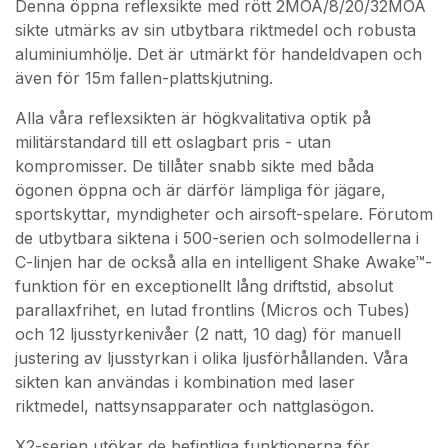
Denna öppna reflexsikte med rött 2MOA/8/20/32MOA
sikte utmärks av sin utbytbara riktmedel och robusta
aluminiumhölje. Det är utmärkt för handeldvapen och
även för 15m fallen-plattskjutning.
Alla våra reflexsikten är högkvalitativa optik på
militärstandard till ett oslagbart pris - utan
kompromisser. De tillåter snabb sikte med båda
ögonen öppna och är därför lämpliga för jägare,
sportskyttar, myndigheter och airsoft-spelare. Förutom
de utbytbara siktena i 500-serien och solmodellerna i
C-linjen har de också alla en intelligent Shake Awake™-
funktion för en exceptionellt lång driftstid, absolut
parallaxfrihet, en lutad frontlins (Micros och Tubes)
och 12 ljusstyrkenivåer (2 natt, 10 dag) för manuell
justering av ljusstyrkan i olika ljusförhållanden. Våra
sikten kan användas i kombination med laser
riktmedel, nattsynsapparater och nattglasögon.
X2-serien utökar de befintliga funktionerna för