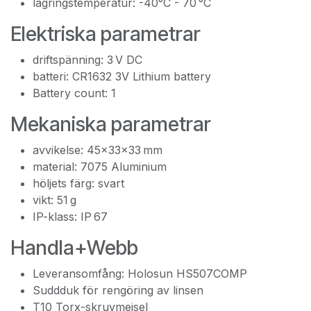
lagringstemperatur: -40°C - 70 °C
Elektriska parametrar
driftspänning: 3 V DC
batteri: CR1632 3V Lithium battery
Battery count: 1
Mekaniska parametrar
avvikelse: 45x33x33 mm
material: 7075 Aluminium
höljets färg: svart
vikt: 51 g
IP-klass: IP 67
Handla+Webb
Leveransomfång: Holosun HS507COMP
Suddduk för rengöring av linsen
T10 Torx-skruvmejsel