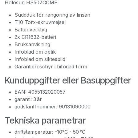
Holosun HS507COMP
Suddduk för rengöring av linsen
T10 Torx-skruvmejsel
Batteriverktyg
2x CR1632-batteri
Bruksanvisning
Infoblad om optik
Infoblad om siktesbild
Garantibroschyr i bifogad form
Kunduppgifter eller Basuppgifter
EAN: 4055132020057
garanti: 3 år
godstariffnummer: 90131090000
Tekniska parametrar
driftstemperatur: -10°C - 50 °C